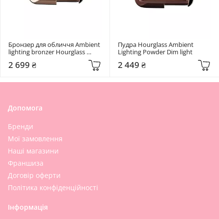
Бронзер для обличчя Ambient 
Пудра Hourglass Ambient 
lighting bronzer Hourglass 
Lighting Powder Dim light
Radiant bronzer light
2 699 ₴
2 449 ₴
Допомога
Бренди
Мої замовлення
Наші магазини
Франшиза
Договір оферти
Політика конфіденційності
Інформація