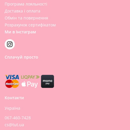
Програма лояльності
Доставка і оплата
Обмін та повернення
Розрахунок сертифікатом
Ми в Інстаграм
Сплачуй просто
Контакти
Україна
067-460-7428
cs@tut.ua