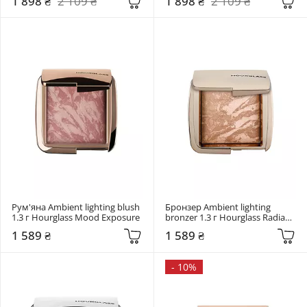
1 898 ₴
2 109 ₴
1 898 ₴
2 109 ₴
Рум'яна Ambient lighting blush 
Бронзер Ambient lighting 
1.3 г Hourglass Mood Exposure
bronzer 1.3 г Hourglass Radiant 
bronzer light
1 589 ₴
1 589 ₴
-
10%