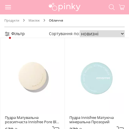
Продукти
Макіяж
Обличчя
Фільтр
Сортування по:
Пудра Матувальна 
Пудра Innisfree Матуюча 
розсипчаста Innisfree Pore Blur 
мінеральна Прозорий
Powder