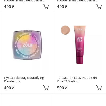
Powder Transparent Velvet 
Powder Transparent Velvet 
Beige
White
490 ₴
490 ₴
Пудра Zola Magic Mattifying 
Тональний крем Nude Skin 
Powder Iris
Zola 02 Medium
490 ₴
590 ₴