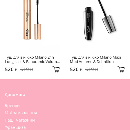
Туш для вій Kiko Milano 24h 
Туш для вій Kiko Milano Maxi 
Long Last & Panoramic Volume 
Mod Volume & Definition 
Mascara Black
Mascara Black
526 ₴
619 ₴
526 ₴
619 ₴
Допомога
Бренди
Мої замовлення
Наші магазини
Франшиза