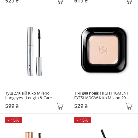
529 ₴
619 ₴
Туш для вій Kiko Milano 
Тіні для повік HIGH PIGMENT 
Longeyes+ Length & Care 
EYESHADOW Kiko Milano 20 
Mascara Black
SPARKLING LIGHT ROSE
599 ₴
529 ₴
-
15%
-
15%