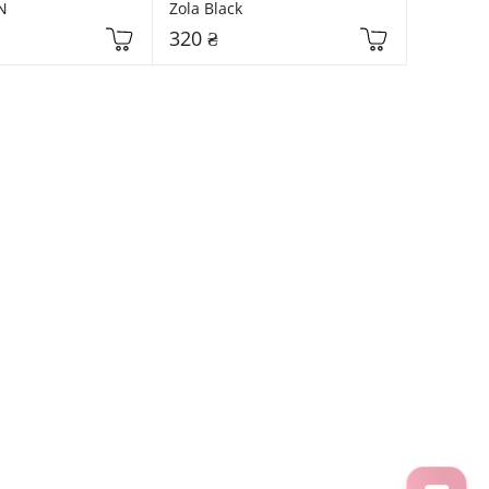
N
Zola Black
320 ₴