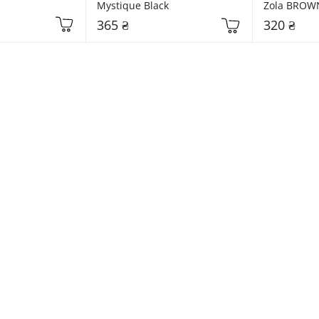
Mystique Black
Zola BROW
365 ₴
320 ₴