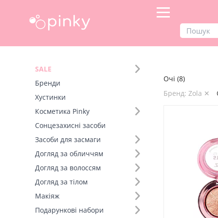
Продукти
Макіяж
Очі
SALE
Очі (8)
Фільтр
Бренди
Бренд: Zola ✕
Хустинки
Бренд (16)
Косметика Pinky
Сонцезахисні засоби
Вид товару (4)
Засоби для засмаги
Тіні для повік (3)
Догляд за обличчям
Лайнер для очей (2)
Догляд за волоссям
Олівець для очей (2)
Догляд за тілом
Туш для вій (1)
Макіяж
Подарункові набори