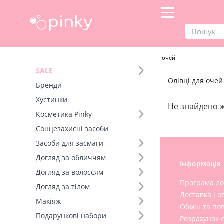
Продукти
Макіяж
Очі
Олівці для очей
SALE
Олівці для очей
Бренди
Хустинки
Не знайдено 
Косметика Pinky
Сонцезахисні засоби
Засоби для засмаги
Догляд за обличчям
Допомога
Інформація
Догляд за волоссям
Бренди
Програма ло
Догляд за тілом
Доставка і о
Мої замовлення
Макіяж
Обмін та по
Наші магазини
Подарункові набори
Розрахунок 
Франшиза