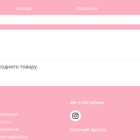
Бренди
Магазини
жодного товару
Ми в Інстаграм
яльності
плата
вернення
Сплачуй просто
сертифікатом