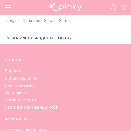
Продукти
Макіяж
Очі
Тіні
Не знайдено жодного товару
Допомога
Бренди
Мої замовлення
Наші магазини
Франшиза
Договір оферти
Політика конфіденційності
Інформація
Програма лояльності