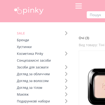
Продукти
Макіяж
Очі
SALE
Очі (3)
Фільтр
Бренди
Вид товару: Тіні
Хустинки
SALE
Косметика Pinky
Сонцезахисні засоби
Бренд (2)
Засоби для засмаги
Вид товару (8)
Догляд за обличчям
Тіні (3)
Догляд за волоссям
Туш для вій (+30)
Догляд за тілом
Тіні (+16)
Макіяж
Палетка тіней (+8)
Подарункові набори