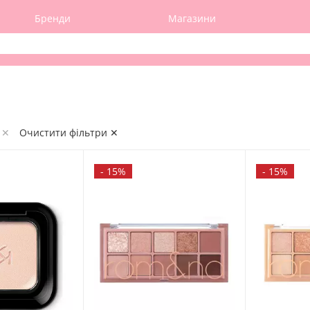
Бренди
Магазини
 ✕
Очистити фільтри ✕
-
15%
-
15%