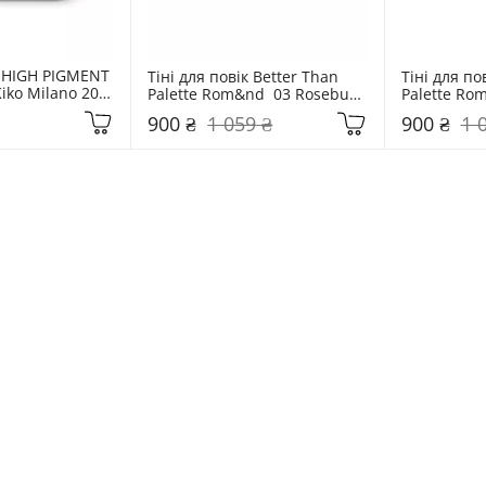
к HIGH PIGMENT 
Тіні для повік Better Than 
Тіні для пов
ko Milano 20 
Palette Rom&nd  03 Rosebud 
Palette Rom
GHT ROSE
Garden
Mahogany 
900 ₴
1 059 ₴
900 ₴
1 