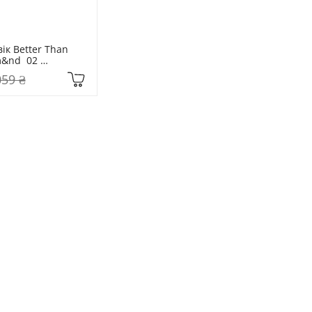
ік Better Than 
&nd  02 
Garden
059 ₴