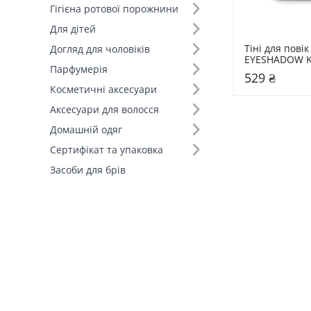
Олівець для очей (+4)
Гігієна ротової порожнини
Лайнер для очей (+2)
Для дітей
Олівець для очей (+2)
Тіні для пові
Догляд для чоловіків
EYESHADOW Ki
Туш-праймер для вій (+1)
Парфумерія
SPARKLING LI
529 ₴
Косметичні аксесуари
Аксесуари для волосся
Домашній одяг
Сертифікат та упаковка
Засоби для брів