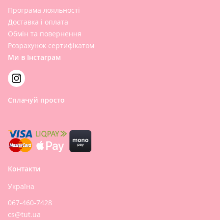
Програма лояльності
Доставка і оплата
Обмін та повернення
Розрахунок сертифікатом
Ми в Інстаграм
Сплачуй просто
Контакти
Україна
067-460-7428
cs@tut.ua