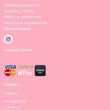
Програма лояльності
Доставка і оплата
Обмін та повернення
Розрахунок сертифікатом
Ми в Інстаграм
Сплачуй просто
Контакти
Україна
067-460-7428
cs@tut.ua