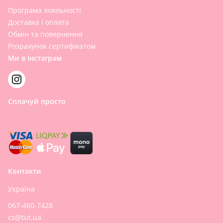
Програма лояльності
Доставка і оплата
Обмін та повернення
Розрахунок сертифікатом
Ми в Інстаграм
Сплачуй просто
Контакти
Україна
067-460-7428
cs@tut.ua