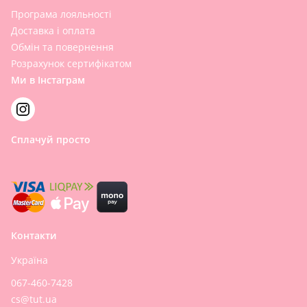
Програма лояльності
Доставка і оплата
Обмін та повернення
Розрахунок сертифікатом
Ми в Інстаграм
Сплачуй просто
Контакти
Україна
067-460-7428
cs@tut.ua