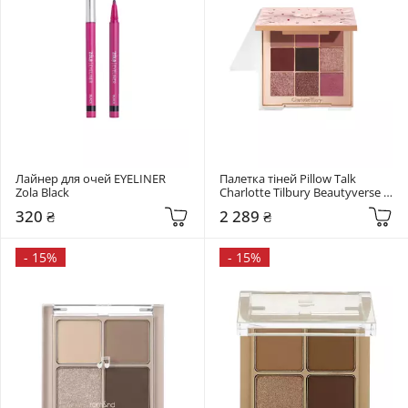
Лайнер для очей EYELINER 
Палетка тіней Pillow Talk 
Zola Black
Charlotte Tilbury Beautyverse 
Love Palette
320 ₴
2 289 ₴
-
15%
-
15%