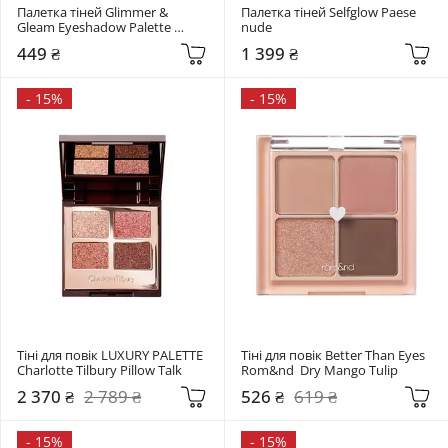
Палетка тіней Glimmer & 
Палетка тіней Selfglow Paese 
Gleam Eyeshadow Palette 
nude
Sheglam Forever Matte
449 ₴
1 399 ₴
-
15%
-
15%
Тіні для повік LUXURY PALETTE 
Тіні для повік Better Than Eyes 
Charlotte Tilbury Pillow Talk
Rom&nd  Dry Mango Tulip
2 370 ₴
2 789 ₴
526 ₴
619 ₴
-
15%
-
15%