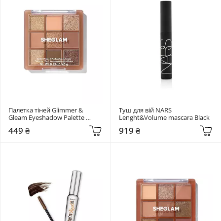
Палетка тіней Glimmer & 
Туш для вій NARS 
Gleam Eyeshadow Palette 
Lenght&Volume mascara Black
Sheglam Golden Mirage
449 ₴
919 ₴