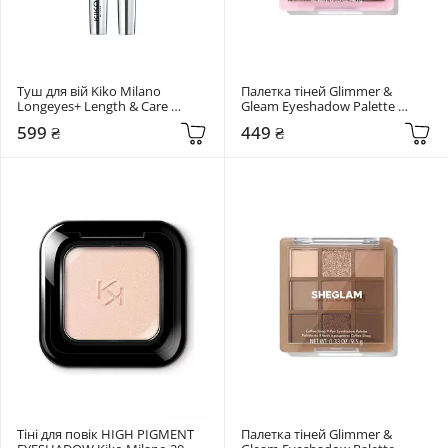
Туш для вій Kiko Milano 
Палетка тіней Glimmer & 
Longeyes+ Length & Care 
Gleam Eyeshadow Palette 
Mascara Black
Sheglam Glimmer and Gleam
599 ₴
449 ₴
Тіні для повік HIGH PIGMENT 
Палетка тіней Glimmer & 