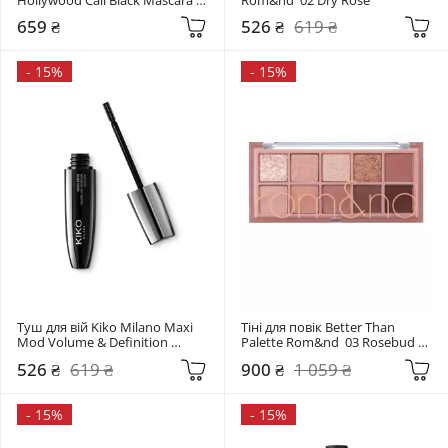
Black
659 ₴
526 ₴
619 ₴
-
15%
-
15%
Туш для вій Kiko Milano Maxi 
Тіні для повік Better Than 
Mod Volume & Definition 
Palette Rom&nd  03 Rosebud 
Mascara Black
Garden
526 ₴
619 ₴
900 ₴
1 059 ₴
-
15%
-
15%