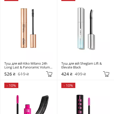
Туш для вій Kiko Milano 24h 
Туш для вій Sheglam Lift & 
Long Last & Panoramic Volume 
Elevate Black
Mascara Black
526 ₴
619 ₴
424 ₴
499 ₴
-
10%
-
10%