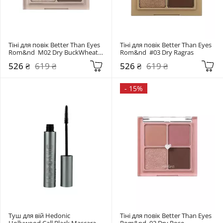
Тіні для повік Better Than Eyes 
Тіні для повік Better Than Eyes 
Rom&nd  М02 Dry BuckWheat 
Rom&nd  #03 Dry Ragras
Flower
526 ₴
619 ₴
526 ₴
619 ₴
-
15%
Туш для вій Hedonic 
Тіні для повік Better Than Eyes 
Hollywood Call Black Mascara 
Rom&nd  02 Dry Rose