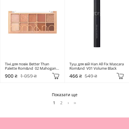
Тіні для повік Better Than 
Туш для вій Han All Fix Mascara 
Palette Rom&nd  02 Mahogany 
Rom&nd  V01 Volume Black
Garden
900 ₴
1 059 ₴
466 ₴
549 ₴
Показати ще
1
2
›
››