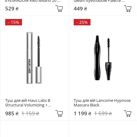
EYESHADOW Kiko Milano 20 
Gleam Eyeshadow Palette 
SPARKLING LIGHT ROSE
Sheglam Coffee Shop
529 ₴
449 ₴
-
15%
-
25%
Туш для вій Haus Labs B 
Туш для вій Lancome Hypnose 
Structural Volumizing + 
Mascara Black
Lengthening Mascara Black
985 ₴
1 159 ₴
1 199 ₴
1 599 ₴