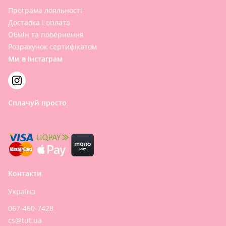
Програма лояльності
Доставка і оплата
Обмін та повернення
Розрахунок сертифікатом
Ми в Інстаграм
Сплачуй просто
Контакти
Україна
067-460-7428
cs@tut.ua