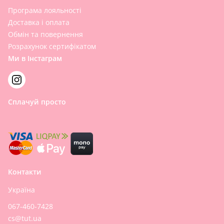
Програма лояльності
Доставка і оплата
Обмін та повернення
Розрахунок сертифікатом
Ми в Інстаграм
Сплачуй просто
Контакти
Україна
067-460-7428
cs@tut.ua