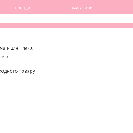
Бренди
Магазини
ати для тіла (0)
ри ✕
жодного товару