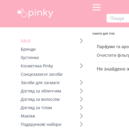
Продукти
Парфумерія
Парфуми та аромати для тіла
SALE
Парфуми та аром
Фільтр
Бренди
Очистити фільт
Хустинки
Бренд (15)
Косметика Pinky
Не знайдено 
Сонцезахисні засоби
Засоби для засмаги
Догляд за обличчям
Догляд за волоссям
Догляд за тілом
Макіяж
Подарункові набори