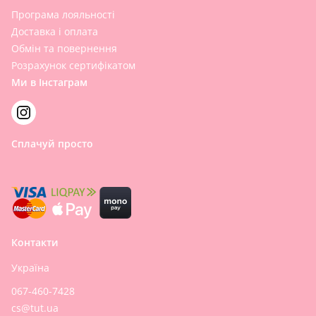
Програма лояльності
Доставка і оплата
Обмін та повернення
Розрахунок сертифікатом
Ми в Інстаграм
Сплачуй просто
Контакти
Україна
067-460-7428
cs@tut.ua