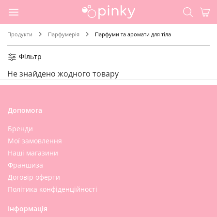
Продукти
Парфумерія
Парфуми та аромати для тіла
Фільтр
Не знайдено жодного товару
Допомога
Бренди
Мої замовлення
Наші магазини
Франшиза
Договір оферти
Політика конфіденційності
Інформація