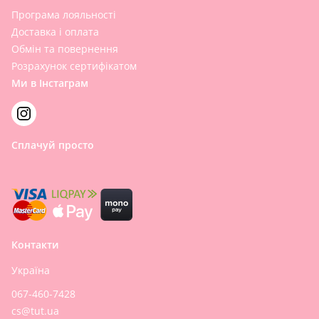
Програма лояльності
Доставка і оплата
Обмін та повернення
Розрахунок сертифікатом
Ми в Інстаграм
Сплачуй просто
Контакти
Україна
067-460-7428
cs@tut.ua