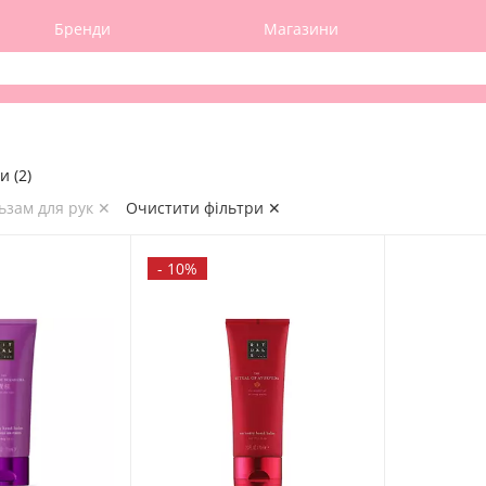
Бренди
Магазини
и (2)
ьзам для рук ✕
Очистити фільтри ✕
-
10%