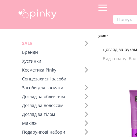
Продукти
Догляд за тілом
Догляд за руками
SALE
Догляд за рукам
Фільтр
Бренди
Вид товару: Бал
Хустинки
SALE
Косметика Pinky
Сонцезахисні засоби
Бренд (1)
Засоби для засмаги
Вид товару (7)
Догляд за обличчям
Бальзам для рук (2)
Догляд за волоссям
Крем для рук (+25)
Догляд за тілом
Крем (+5)
Макіяж
Олія для нігтів та кутикули (+4)
Подарункові набори