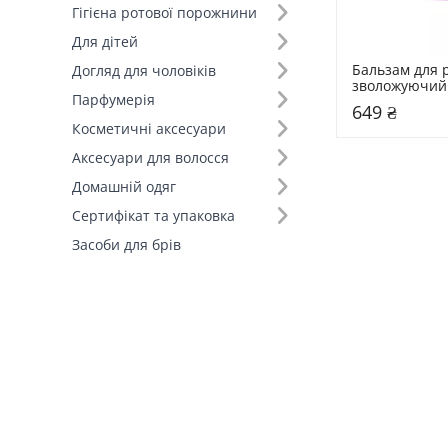
Нічна крем-маска (+2)
Гігієна ротової порожнини
Набір (+1)
Для дітей
Набір кремів (+1)
Бальзам для р
Догляд для чоловіків
зволожуючий R
Парфумерія
Ritual of Yoza
649 ₴
Косметичні аксесуари
Аксесуари для волосся
Домашній одяг
Сертифікат та упаковка
Засоби для брів