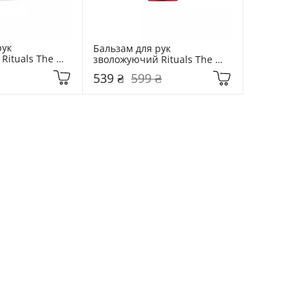
ук 
Бальзам для рук 
ituals The 
зволожуючий Rituals The 
kura 70 мл
Ritual of Ayurveda 70 мл
539 ₴
599 ₴