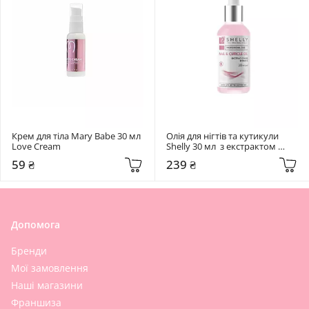
Крем для тіла Mary Babe 30 мл  
Олія для нігтів та кутикули   
Love Сream
Shelly 30 мл  з екстрактом 
суниці та вітаміном Е
59 ₴
239 ₴
Допомога
Бренди
Мої замовлення
Наші магазини
Франшиза