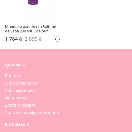
Молочко для тіла La Sultane 
de Saba 200 мл  Udaipur
1 784 ₴
2 099 ₴
Допомога
Бренди
Мої замовлення
Наші магазини
Франшиза
Договір оферти
Політика конфіденційності
Інформація