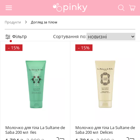
Продукти
Догляд за тілом
Фільтр
Сортування по:
-
15%
-
15%
Молочко для тіла La Sultane de 
Молочко для тіла La Sultane de 
Saba 200 мл  Iles
Saba 200 мл  Delices