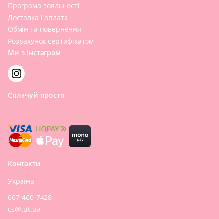
Програма лояльності
Доставка і оплата
Обмін та повернення
Розрахунок сертифікатом
Ми в Інстаграм
Сплачуй просто
Контакти
Україна
067-460-7428
cs@tut.ua