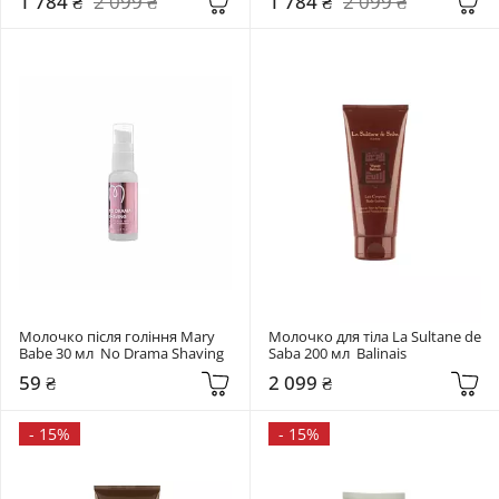
1 784 ₴
2 099 ₴
1 784 ₴
2 099 ₴
Молочко після гоління Mary 
Молочко для тіла La Sultane de 
Babe 30 мл  No Drama Shaving
Saba 200 мл  Balinais
59 ₴
2 099 ₴
-
15%
-
15%