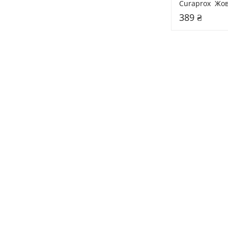
Curaprox  Жо
389 ₴