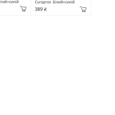
втий+синій
Curaprox  Білий+синій
389 ₴