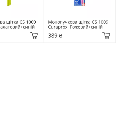
а щітка CS 1009 
Монопучкова щітка CS 1009 
Салатовий+синій
Curaprox  Рожевий+синій
389 ₴