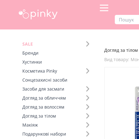
Продукти
Догляд за тілом
SALE
Догляд за тілом 
Фільтр
Бренди
Вид товару: Мо
Хустинки
Бренд (1)
Косметика Pinky
Сонцезахисні засоби
Вид товару (48)
Засоби для засмаги
Догляд за обличчям
Догляд за волоссям
Догляд за тілом
Макіяж
Подарункові набори