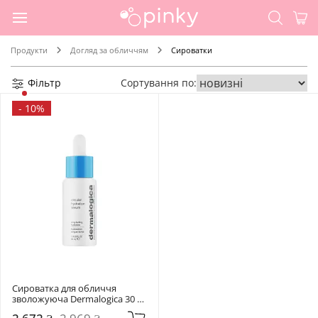
Продукти
Догляд за обличчям
Сироватки
Фільтр
Сортування по:
-
10%
Сироватка для обличчя 
зволожуюча Dermalogica 30 
мл Circular Hydration Serum