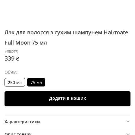
Лак для волосся з сухим шампунем Hairmate
Full Moon
75 мл
(
458077
)
339 ₴
Об'єм:
250 мл
75 мл
Додати в кошик
Характеристики
Опис товару