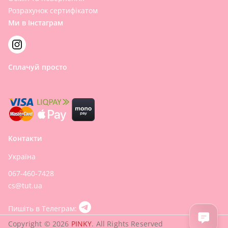
Розрахунок сертифікатом
Ми в Інстаграм
Сплачуй просто
Контакти
Україна
067-460-7428
cs@tut.ua
Пишіть в Телеграм:
Copyright © 2026
PINKY
. All Rights Reserved