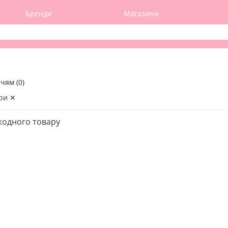
Бренди
Магазини
чям (0)
ри ✕
жодного товару