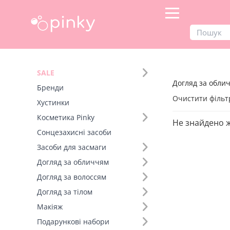
Продукти
Догляд за обличчям
SALE
Догляд за облич
Фільтр
Бренди
Очистити фільт
Хустинки
Бренд (49)
Косметика Pinky
Не знайдено 
Сонцезахисні засоби
Засоби для засмаги
Догляд за обличчям
Догляд за волоссям
Догляд за тілом
Макіяж
Подарункові набори