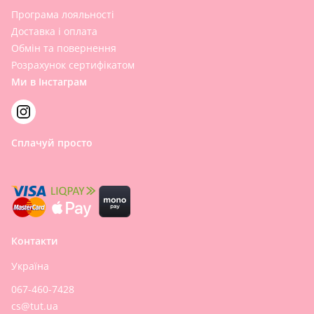
Програма лояльності
Доставка і оплата
Обмін та повернення
Розрахунок сертифікатом
Ми в Інстаграм
Сплачуй просто
Контакти
Україна
067-460-7428
cs@tut.ua