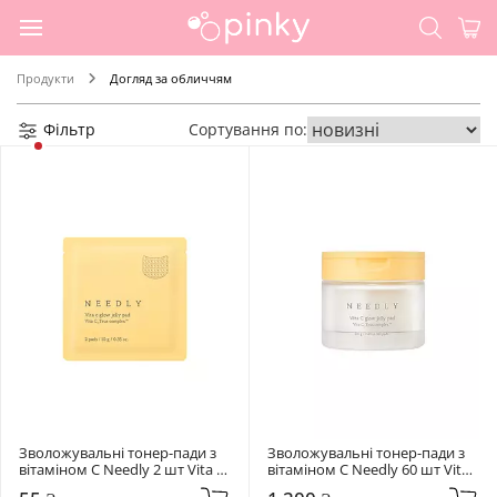
Продукти
Догляд за обличчям
Фільтр
Сортування по:
Зволожувальні тонер-пади з 
Зволожувальні тонер-пади з 
вітаміном C Needly 2 шт Vita C 
вітаміном C Needly 60 шт Vita 
Glow
C Glow