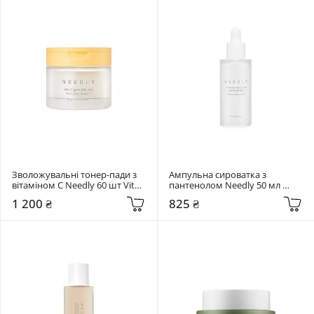
Зволожувальні тонер-пади з 
Ампульна сироватка з 
вітаміном C Needly 60 шт Vita 
пантенолом Needly 50 мл 
C Glow
Panthenol
1 200 ₴
825 ₴