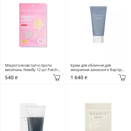
Мікроголкові патчі проти 
Крем для обличчя для 
висипань Needly 12 шт Patch 
зміцнення захисного бар'єру 
for blemishes colorful
Needly 80 мл Crossbarrier 
540 ₴
1 640 ₴
Cream