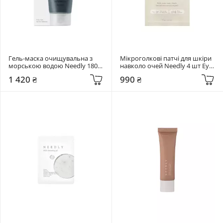
Гель-маска очищувальна з 
Мікроголкові патчі для шкіри 
морською водою Needly 180 
навколо очей Needly 4 шт Eye 
мл In-shower Spa Mask
patch
1 420 ₴
990 ₴