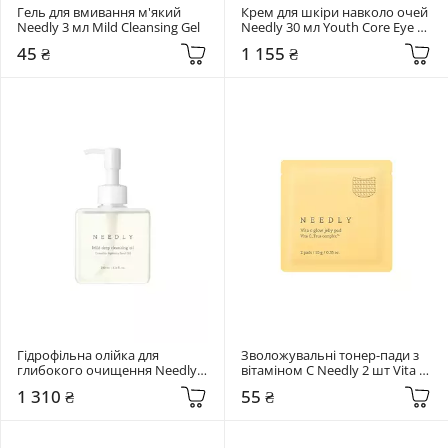
Гель для вмивання м'який 
Крем для шкіри навколо очей 
Needly 3 мл Mild Cleansing Gel
Needly 30 мл Youth Core Eye 
Cream
45 ₴
1 155 ₴
Гідрофільна олійка для 
Зволожувальні тонер-пади з 
глибокого очищення Needly 
вітаміном C Needly 2 шт Vita C 
240 мл Mild Deep Cleansing Oil
Glow
1 310 ₴
55 ₴