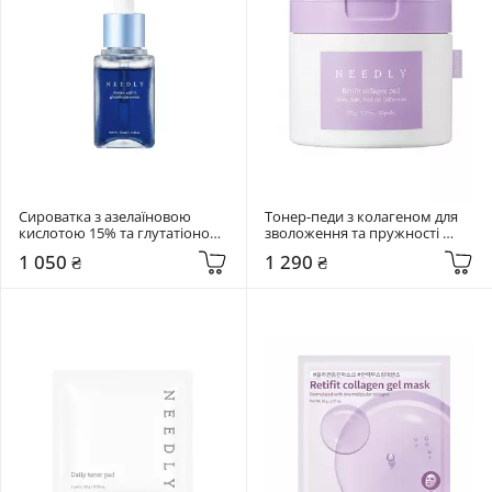
Сироватка з азелаїновою 
Тонер-педи з колагеном для 
кислотою 15% та глутатіоном 
зволоження та пружності 
Needly 30 мл Azelaic acid 15 
Needly 80 шт Retifit Collagen 
1 050 ₴
1 290 ₴
glutathione serum
Pad