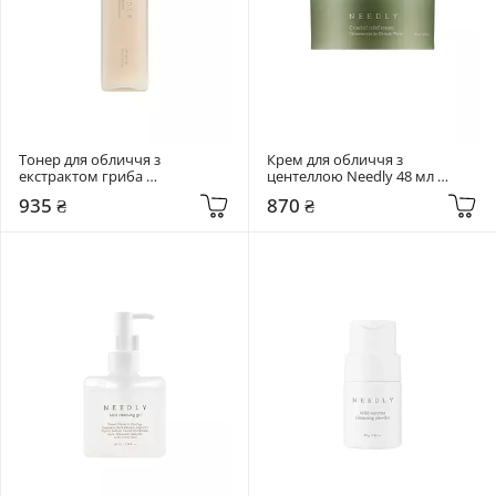
Тонер для обличчя з 
Крем для обличчя з 
екстрактом гриба 
центеллою Needly 48 мл 
Альбатрелус Needly 145 мл pH 
Cicachid relief cream
935 ₴
870 ₴
balancing toner