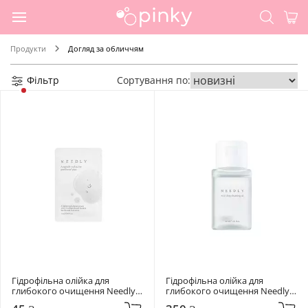
Продукти
Догляд за обличчям
Фільтр
Сортування по:
Гідрофільна олійка для 
Гідрофільна олійка для 
глибокого очищення Needly 3 
глибокого очищення Needly 
мл Mild Deep Cleansing Oil
30 мл Mild Deep Cleansing Oil