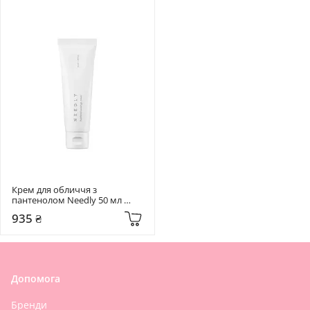
Крем для обличчя з 
пантенолом Needly 50 мл 
Panthenol Water Gel Cream
935 ₴
Допомога
Бренди