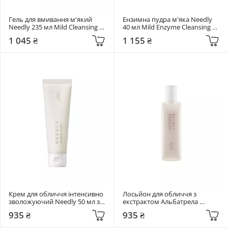
Гель для вмивання м'який 
Ензимна пудра м'яка Needly 
Needly 235 мл Mild Cleansing 
40 мл Mild Enzyme Cleansing 
Gel
Powder
1 045 ₴
1 155 ₴
Крем для обличчя інтенсивно 
Лосьйон для обличчя з 
зволожуючий Needly 50 мл з 
екстрактом Альбатрела 
екстрактом гриба 
Needly 145 мл pH Balancing 
935 ₴
935 ₴
Альбатрелус
Essence Lotion