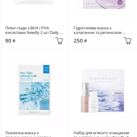
Пілінг-пади з BHA і PHA 
Гідрогелева маска з 
кислотами Needly 2 шт Daily 
колагеном та ретинолом 
Toner Pad
Needly 36 мл Retifit Collagen 
90 ₴
250 ₴
Gel Mask
Тканинна маска з 
Набір для м'якого очищення 