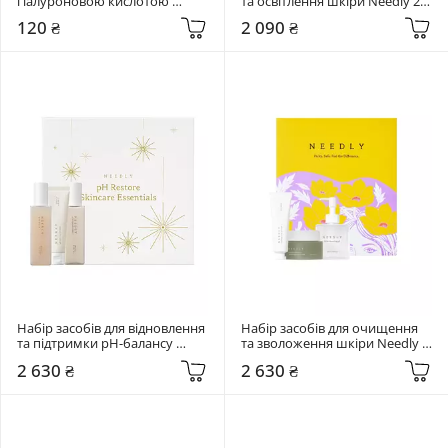
гіалуроновою кислотою 
та освітлення шкіри Needly 2 
Needly 25 мл Hya-light Calming 
шт Glowing duo
120 ₴
2 090 ₴
Mask
Набір засобів для відновлення 
Набір засобів для очищення 
та підтримки pH-балансу 
та зволоження шкіри Needly 3 
шкіри Needly 3 шт pH Restore 
шт PR BOX
2 630 ₴
2 630 ₴
Skincare Essentials