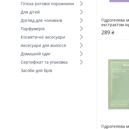
Гігієна ротової порожнини
Для дітей
Гідрогелева ма
Догляд для чоловіків
екстрактом ікр
Парфумерія
полінуклеати
289 ₴
34 мл Rejuvina
Косметичні аксесуари
PDRN Real De
Аксесуари для волосся
Домашній одяг
Сертифікат та упаковка
Засоби для брів
Гідрогелева м