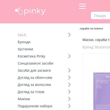
Продукти
Догляд за обличчям
Маски, скраби та пілінги
SALE
Маски, скраби та
Фільтр
Бренди
Бренд: Biodanc
Хустинки
Бренд (20)
Косметика Pinky
Сонцезахисні засоби
Розмір (1)
Засоби для засмаги
Догляд за обличчям
Догляд за волоссям
Догляд за тілом
Макіяж
Подарункові набори