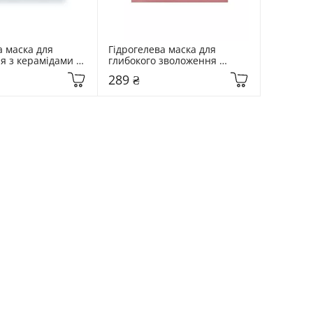
 маска для 
Гідрогелева маска для 
я з керамідами та 
глибокого зволоження 
ою водою 
Biodance Bio-Collagen Real 
289 ₴
dro Cera-Nol Real 
Deep Mask 34 мл