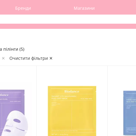
Бренди
Магазини
 пілінги (5)
e ✕
Очистити фільтри ✕