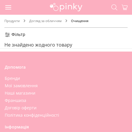
Продукти
Догляд за обличчям
Очищення
Фільтр
Не знайдено жодного товару
Допомога
Бренди
Мої замовлення
Наші магазини
Франшиза
Договір оферти
Політика конфіденційності
Інформація