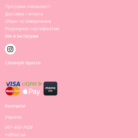
Програма лояльності
Доставка і оплата
Обмін та повернення
Розрахунок сертифікатом
Ми в Інстаграм
Сплачуй просто
Контакти
Україна
067-460-7428
cs@tut.ua