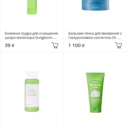
Ензимна пудра для очищення 
Бальзам-пінка для вмивання з 
шкіри мініатюра Sungboon 
гіалуроновою кислотою Dr. 
Editor 1,5 мл Green Tomato 
Ceuracle 100 мл Hyal Reyouth 
39 ₴
1 100 ₴
Deep Pore Clean Enzyme 
Melting Foaming Balm
Powder Wash