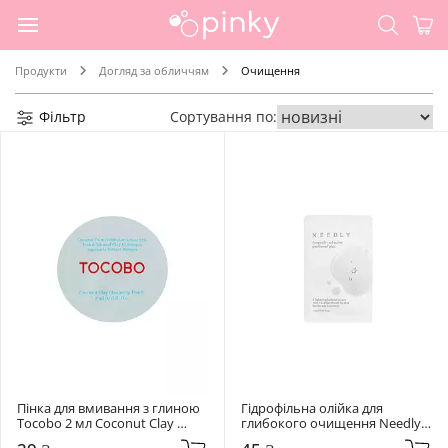
Продукти
Догляд за обличчям
Очищення
Фільтр
Сортування по:
Пінка для вмивання з глиною 
Гідрофільна олійка для 
Tocobo 2 мл Coconut Clay 
глибокого очищення Needly 3 
Cleansing Foam
мл Mild Deep Cleansing Oil