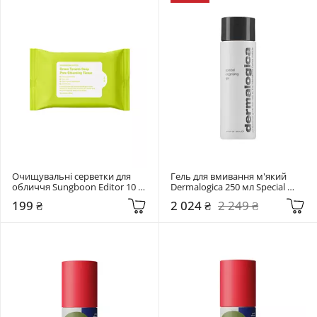
Очищувальні серветки для 
Гель для вмивання м'який 
обличчя Sungboon Editor 10 
Dermalogica 250 мл Special 
шт Green Tomato Deep Pore 
Cleansing Gel
199 ₴
2 024 ₴
2 249 ₴
Cleansing Tissue