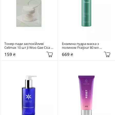
Тонер-пади заспокійливі 
Ензимна пудра-маска з 
Celimax 10 шт Ji Woo Gae Cica 
полином Fraijour 80 мл 
BHA Blemish Toner Pad
Original Wormwood Enzyme 
159 ₴
669 ₴
Cleansing Pack