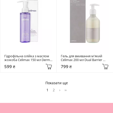
Гідрофільна олійка з маслом 
Гель для вмивання м'який 
жожоба Celimax 150 мл Derma 
Celimax 200 мл Dual Barrier 
Nature Fresh Blackhead Jojoba 
Mild Gel Cleanser
599 ₴
799 ₴
Cleansing Oil
Показати ще
1
2
›
››