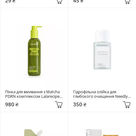
29 ₴
45 ₴
Пінка для вмивання з Matcha 
Гідрофільна олійка для 
PDRN комплексом Lalarecipe 
глибокого очищення Needly 
200 мл Matcha PDRN Self-
30 мл Mild Deep Cleansing Oil
980 ₴
350 ₴
Foaming Pack Cleanser