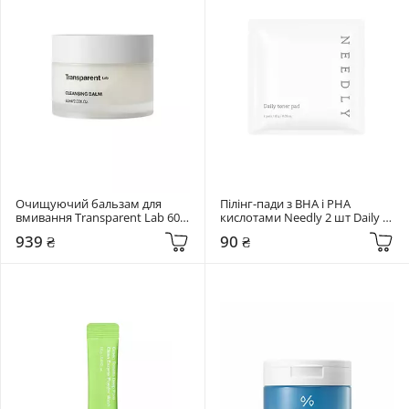
Очищуючий бальзам для 
Пілінг-пади з BHA і PHA 
вмивання Transparent Lab 60 
кислотами Needly 2 шт Daily 
мл Cleansing Balm
Toner Pad
939 ₴
90 ₴