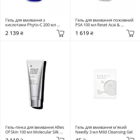
Гель для вмивання з 
Гель для вмивання поживний 
кислотами Phyto-C 200 мл 
PSA 100 мл Reset Acai & 
Soothing Cleanser
Manuka Honey Nourishing 
2 139 ₴
1 619 ₴
Cleanser
Гель-пінка для вмивання Allies 
Гель для вмивання м'який 
Of Skin 100 мл Molecular Silk 
Needly 3 мл Mild Cleansing Gel
Amino Hydrating Cleanser