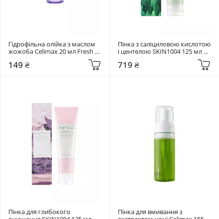
Гідрофільна олійка з маслом 
Пінка з саліциловою кислотою 
жожоба Celimax 20 мл Fresh 
і центелою SKIN1004 125 мл 
Blackhead Jojoba Cleansing Oil
Madagascar Centella Tea-Trica 
149 ₴
719 ₴
Bha Foam
Пінка для глибокого 
Пінка для вмивання з 
очищення SKIN1004 125 мл 
екстрактом ноні Celimax 155 