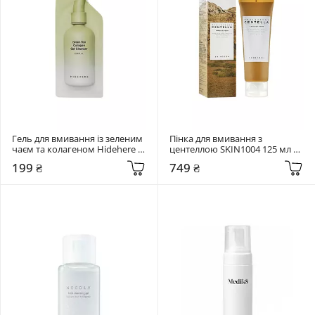
Гель для вмивання із зеленим 
Пінка для вмивання з 
чаєм та колагеном Hidehere 
центеллою SKIN1004 125 мл 
25 мл Green Tea Collagen Gel 
Madagascar Centella Ampoule 
199 ₴
749 ₴
Cleanser
Foam