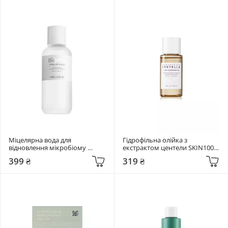
Міцелярна вода для 
Гідрофільна олійка з 
відновлення мікробіому 
екстрактом центели SKIN1004 
Hollyskin 400 мл Biome. 
30 мл Madagascar Centella 
399 ₴
319 ₴
Micellar Water
Light Cleansing Oil