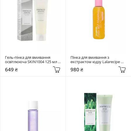
Гель-пінка для вмивання 
Пінка для вмивання з 
освітлююча SKIN1004 125 мл 
екстрактом юдзу Lalarecipe 
Centella Tone Brightening 
200 мл Yuzu Self Foaming 3in1 
649 ₴
980 ₴
Cleansing Gel Foam
Cleanser