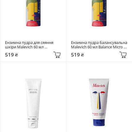
Ензимна пудра для сяяння 
Ензимна пудра балансувальна 
шкіри Malevich 60 мл 
Malevich 60 мл Balance Micro 
Luminous Micro Powder 
Powder Enzyme Вubblе
519 ₴
519 ₴
Enzyme Bubble