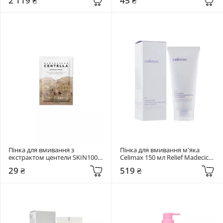
2 119 ₴
45 ₴
Пінка для вмивання з 
Пінка для вмивання м'яка 
екстрактом центели SKIN1004 
Celimax 150 мл Relief Madecica 
1,5 мл Madagascar Centella 
pH Balancing Foam
29 ₴
519 ₴
Ampoule Foam