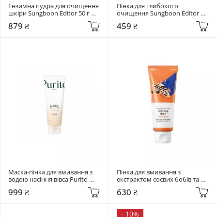
Ензимна пудра для очищення 
Пінка для глибокого 
шкіри Sungboon Editor 50 г 
очищення Sungboon Editor 
Green Tomato Deep Pore Clean 
120 гр Green Tomato Deep 
879 ₴
459 ₴
Enzyme Powder Wash
Pore Cleansing Ultra Whipping 
Foam
Маска-пінка для вмивання з 
Пінка для вмивання з 
водою насіння вівса Purito 
екстрактом соєвих бобів та 
Seoul 150 мл Oat In Gentle 
пантенолом Round Lab 150 мл 
999 ₴
630 ₴
Exfoliating Face Cleanser
Soybean Panthenol Cleanser
-
10%