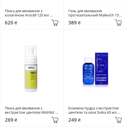
Пінка для вмивання з 
Гель для вмивання 
колагеном Arocell 120 мл 
протизапальний Malevich 150 
Collagen Deep Cleansing Foam
мл Pore Cleanse Gel 6 in 1
620 ₴
389 ₴
Пінка для вмивання з 
Ензимна пудра з екстрактом 
екстрактом центели Wishlist 
центели та алоє Soika 60 мл 
150 мл Cleansing Foam
Enzyme powder
269 ₴
249 ₴