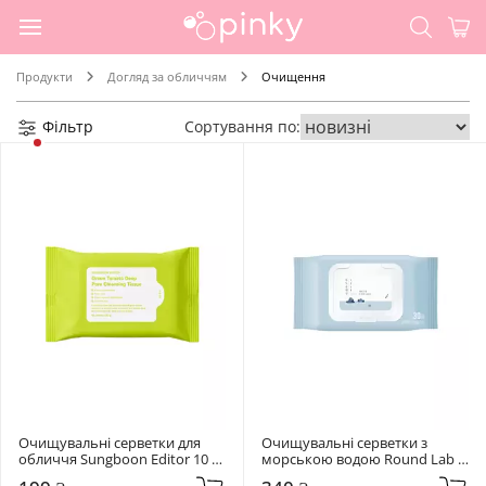
Продукти
Догляд за обличчям
Очищення
Фільтр
Сортування по:
Очищувальні серветки для 
Очищувальні серветки з 
обличчя Sungboon Editor 10 
морською водою Round Lab 
шт Green Tomato Deep Pore 
30 шт 1025 Dokdo Cleansing 