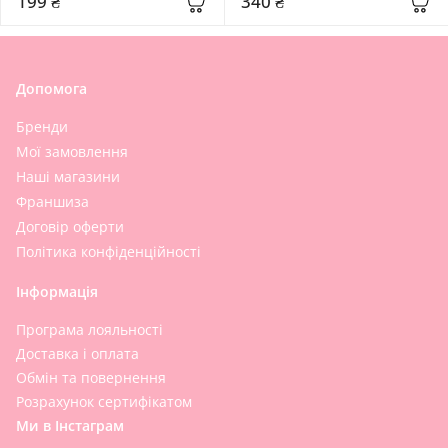
199 ₴
340 ₴
Cleansing Tissue
Tissue 30 sheets
Допомога
Бренди
Мої замовлення
Наші магазини
Франшиза
Договір оферти
Політика конфіденційності
Інформація
Програма лояльності
Доставка і оплата
Обмін та повернення
Розрахунок сертифікатом
Ми в Інстаграм