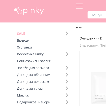
Продукти
Догляд за обличчям
Очищення
SALE
Очищення (1)
Фільтр
Бренди
Вид товару: Піл
Хустинки
Вид товару (18)
Косметика Pinky
Сонцезахисні засоби
Бренд (1)
Засоби для засмаги
Догляд за обличчям
Тип шкіри (1)
Догляд за волоссям
Догляд за тілом
Макіяж
Подарункові набори