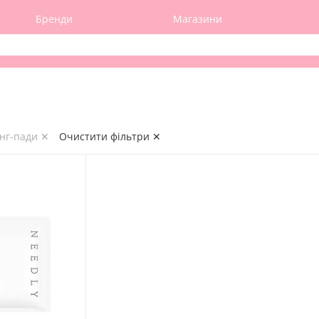
Бренди
Магазини
інг-пади ✕
Очистити фільтри ✕