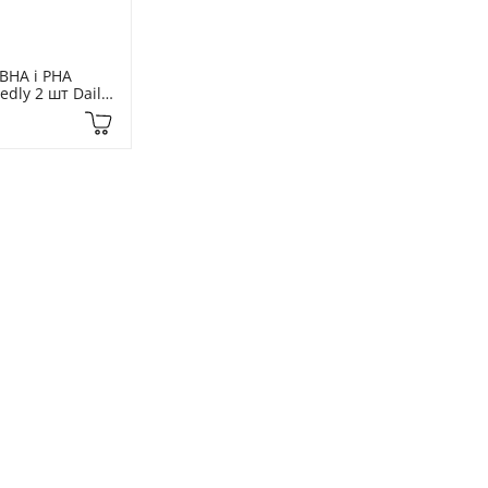
BHA і PHA 
dly 2 шт Daily 