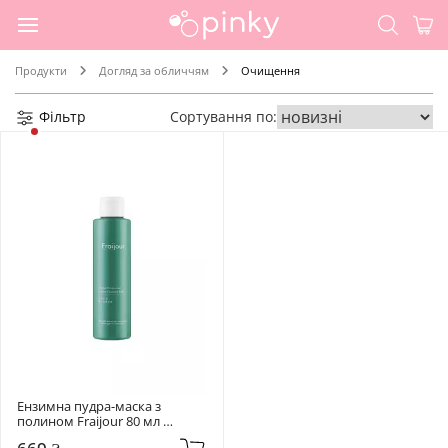
Продукти
Догляд за обличчям
Очищення
Фільтр
Сортування по:
Ензимна пудра-маска з 
полином Fraijour 80 мл 
Original Wormwood Enzyme 