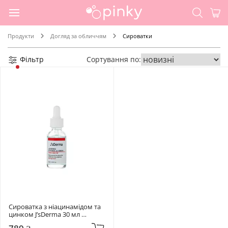
Продукти
Догляд за обличчям
Сироватки
Фільтр
Сортування по:
Сироватка з ніацинамідом та 
цинком J’sDerma 30 мл 
Acnetrix