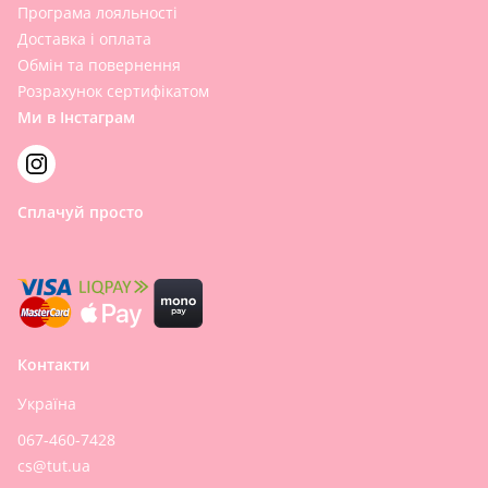
Програма лояльності
Доставка і оплата
Обмін та повернення
Розрахунок сертифікатом
Ми в Інстаграм
Сплачуй просто
Контакти
Україна
067-460-7428
cs@tut.ua