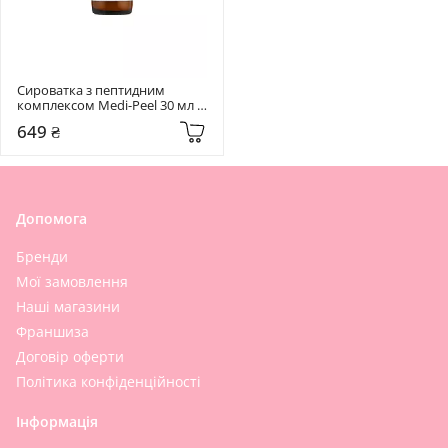
Сироватка з пептидним 
комплексом Medi-Peel 30 мл 
Bor-Tox Peptide Ampoule
649 ₴
Допомога
Бренди
Мої замовлення
Наші магазини
Франшиза
Договір оферти
Політика конфіденційності
Інформація