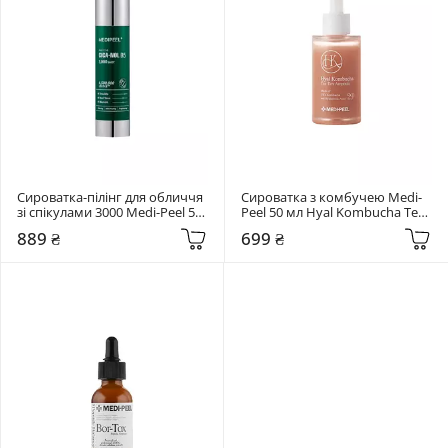
Сироватка-пілінг для обличчя 
Сироватка з комбучею Medi-
зі спікулами 3000 Medi-Peel 50 
Peel 50 мл Hyal Kombucha Tea-
мл Phyto Cica-Nol B5 Shot 
Tox
889 ₴
699 ₴
Serum