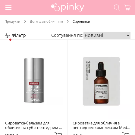
Продукти
Догляд за обличчям
Сироватки
Фільтр
Сортування по:
Сироватка-бальзам для 
Сироватка для обличчя з 
обличчя та губ з пептидним 
пептидним комплексом Medi-
комплексом Medi-Peel 14 мл 
Peel 1.5 мл Bor-Tox Peptide 