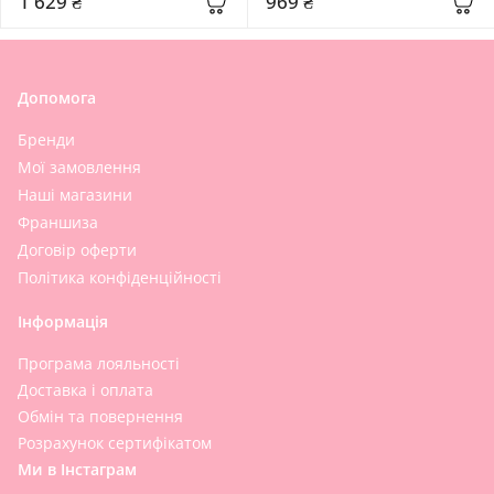
1 629 ₴
969 ₴
Cu-GF Solution
Допомога
Бренди
Мої замовлення
Наші магазини
Франшиза
Договір оферти
Політика конфіденційності
Інформація
Програма лояльності
Доставка і оплата
Обмін та повернення
Розрахунок сертифікатом
Ми в Інстаграм