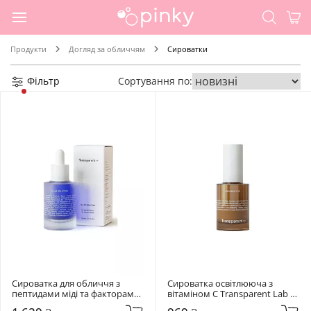
Продукти
Догляд за обличчям
Сироватки
Фільтр
Сортування по:
Сироватка для обличчя з 
Сироватка освітлююча з 
пептидами міді та факторами 
вітаміном C Transparent Lab 30 
росту Transparent Lab 30 мл 
мл Ascorbic C15