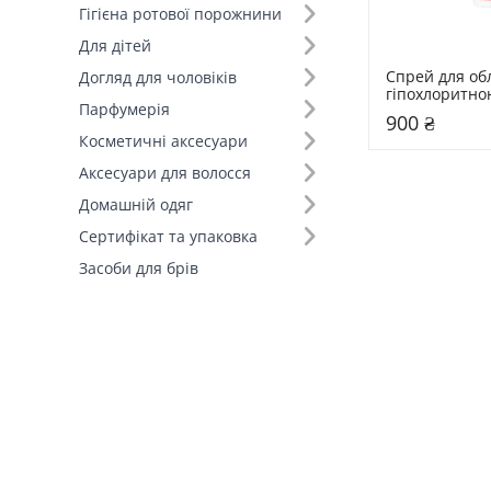
Гігієна ротової порожнини
Для дітей
Спрей для обл
Догляд для чоловіків
гіпохлоритно
Парфумерія
Purito Seoul 1
900 ₴
Hypochlorous 
Косметичні аксесуари
Spray
Аксесуари для волосся
Домашній одяг
Сертифікат та упаковка
Засоби для брів