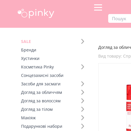
Продукти
Догляд за обличчям
SALE
Догляд за облич
Фільтр
Бренди
Вид товару: Сп
Хустинки
Бренд (1)
Косметика Pinky
Сонцезахисні засоби
Вид товару (92)
Засоби для засмаги
Догляд за обличчям
Догляд за волоссям
Догляд за тілом
Макіяж
Подарункові набори