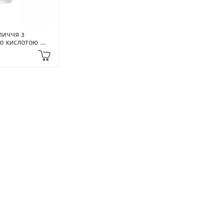
иччя з 
ю кислотою 
00 мл 
Acid Rescue 