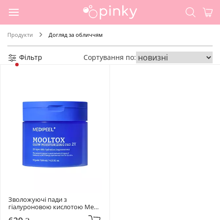
Продукти
Догляд за обличчям
Фільтр
Сортування по:
Зволожуючі пади з 
гіалуроновою кислотою Medi-
Peel 120 мл Mooltox Glow 2x