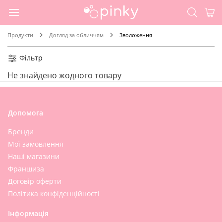
Продукти
Догляд за обличчям
Зволоження
Фільтр
Не знайдено жодного товару
Допомога
Бренди
Мої замовлення
Наші магазини
Франшиза
Договір оферти
Політика конфіденційності
Інформація