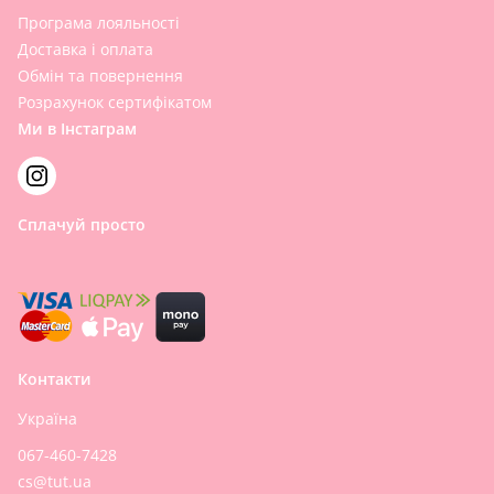
Програма лояльності
Доставка і оплата
Обмін та повернення
Розрахунок сертифікатом
Ми в Інстаграм
Сплачуй просто
Контакти
Україна
067-460-7428
cs@tut.ua