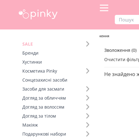
Продукти
Догляд за обличчям
Зволоження
SALE
Зволоження (0)
Фільтр
Бренди
Очистити фільт
Хустинки
Бренд (20)
Косметика Pinky
Не знайдено 
Сонцезахисні засоби
Засоби для засмаги
Догляд за обличчям
Догляд за волоссям
Догляд за тілом
Макіяж
Подарункові набори