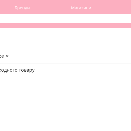
Бренди
Магазини
ри ✕
жодного товару