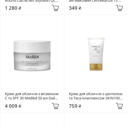
Round Lab 80 мл Soybean QLA 
антивіковий Centellian24 15 мл 
Barrier Cream
Madeca Cream Time Reverse 
1 280 ₴
349 ₴
Zero
Крем для обличчя з вітаміном 
Крем для обличчя з центелою 
C та SPF 30 Medik8 50 мл Daily 
та Teca-комплексом SKIN1004 
Radiance Vitamin C
75 мл Madagascar Centella Teca 
4 009 ₴
759 ₴
Cream