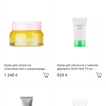
Крем для обличчя 
Крем для обличчя з чайним 
освітлюючий з ніацинамідом 
деревом SKIN1004 75 мл 
5% та екстрактом юдзу 
Madagascar Centella Tea-Trica 
1 240 ₴
929 ₴
Lalarecipe 50 мл Yuzu vita C 
B5 Cream
Cream