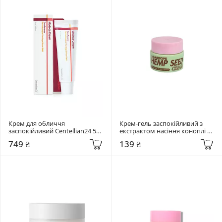
Крем для обличчя 
Крем-гель заспокійливий з 
заспокійливий Centellian24 50 
екстрактом насіння коноплі 
мл Madeca Cream Time Reverse
Lalarecipe 5 мл Hemp Cica 
749 ₴
139 ₴
Cream