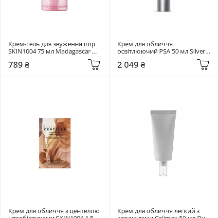
Крем-гель для звуження пор 
Крем для обличчя 
SKIN1004 75 мл Madagascar 
освітлюючий PSA 50 мл Silver 
Centella Poremizing Light Gel 
Lining Dioic & Willowherb 
789 ₴
2 049 ₴
Cream
Clarifying Cream
Крем для обличчя з центелою 
Крем для обличчя легкий з 
і пробіотиками SKIN1004 1,5 
керамідами Celimax 50 мл Dual 