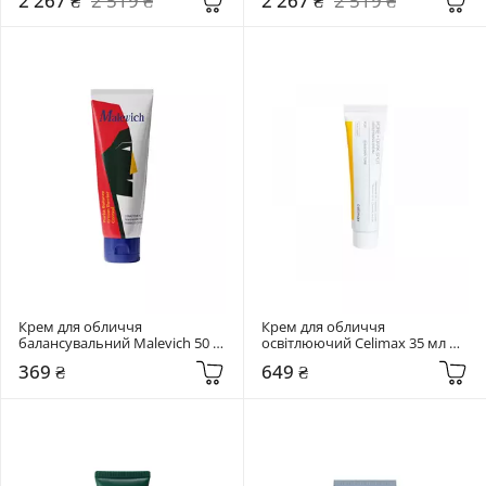
2 267 ₴
2 519 ₴
2 267 ₴
2 519 ₴
Крем для обличчя 
Крем для обличчя 
балансувальний Malevich 50 
освітлюючий Celimax 35 мл 
мл Purist Balance Cream Barrier 
Pore + Dark Spot Brightening 
369 ₴
649 ₴
Control
Cream