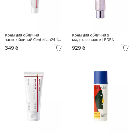
Крем для обличчя 
Крем для обличчя з 
заспокійливий Centellian24 15 
мадекасозидом і PDRN 
мл Madeca Cream Time Reverse
Centellian24 50 мл Expert 
349 ₴
929 ₴
Madeca Cream Active Renew 
PDRN