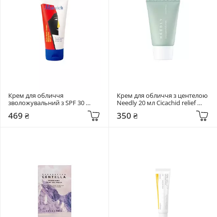
Крем для обличчя 
Крем для обличчя з центелою 
зволожувальний з SPF 30 
Needly 20 мл Cicachid relief 
Malevich 50 мл Multi-Biotic 
cream
469 ₴
350 ₴
Cream Moisturizer SPF 30