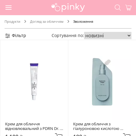
Продукти
Догляд за обличчям
Зволоження
Фільтр
Сортування по:
Крем для обличчя 
Крем для обличчя з 
відновлювальний з PDRN Dr. 
гіалуроновою кислотою 
Althea 20 мл Reju 5000 Cream
Hidehere 25 мл Hyaluronic 