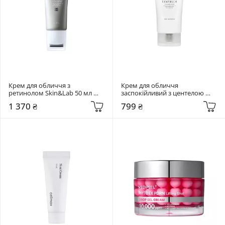
Крем для обличчя з 
Крем для обличчя 
ретинолом Skin&Lab 50 мл 
заспокійливий з центелою 
Retinol Lifting Roller Cream
SKIN1004 75 мл Madagascar 
1 370 ₴
799 ₴
Centella Soothing Cream