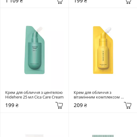
1 109 ₴
199 ₴
Cream
Крем для обличчя з центелою 
Крем для обличчя з 
Hidehere 25 мл Cica Care Cream
вітамінним комплексом 
Hidehere 25 мл Vita Elixir Cream
199 ₴
209 ₴