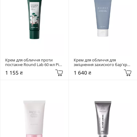
Крем для обличчя проти 
Крем для обличчя для 
постакне Round Lab 60 мл Pine 
зміцнення захисного бар'єру 
Calming Cica Cream Plus
Needly 80 мл Crossbarrier 
1 155 ₴
1 640 ₴
Cream