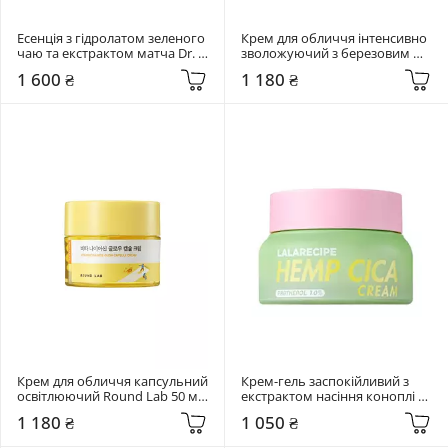
Есенція з гідролатом зеленого 
Крем для обличчя інтенсивно 
чаю та екстрактом матча Dr. 
зволожуючий з березовим 
Ceuracle 150 мл Jeju Matcha Tea 
соком Round Lab 50 мл Birch 
1 600 ₴
1 180 ₴
Essence
Juice Moisturizing Intensive 
Cream
Крем для обличчя капсульний 
Крем-гель заспокійливий з 
освітлюючий Round Lab 50 мл 
екстрактом насіння коноплі 
Vita Niacinamide Glow Capsule 
Lalarecipe 50 мл Hemp Cica 
1 180 ₴
1 050 ₴
Cream
Cream