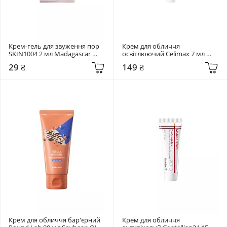
Крем-гель для звуження пор 
Крем для обличчя 
SKIN1004 2 мл Madagascar 
освітлюючий Celimax 7 мл 
Centella Poremizing Light Gel 
Pore + Dark Spot Brightening 
29 ₴
149 ₴
Cream
Cream
Крем для обличчя бар'єрний 
Крем для обличчя 