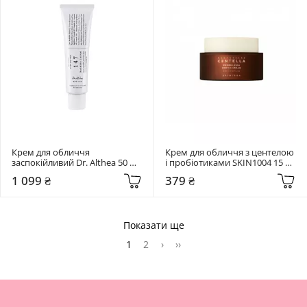
Крем для обличчя 
Крем для обличчя з центелою 
заспокійливий Dr. Althea 50 мл 
і пробіотиками SKIN1004 15 
147 Barrier Cream
мл Madagascar Centella Probio-
1 099 ₴
379 ₴
Cica Enrich Cream
Показати ще
1
2
›
››