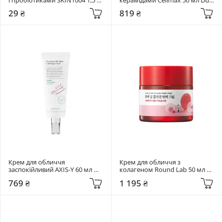
мл Madagascar Centella Probio-
Barrier Skin Wearable Cream
29 ₴
819 ₴
Cica Enrich Cream
Крем для обличчя 
Крем для обличчя з 
заспокійливий AXIS-Y 60 мл 
колагеном Round Lab 50 мл 
Heartleaf My Type Calming 
Camellia Deep Collagen Firming 
769 ₴
1 195 ₴
Cream
Cream