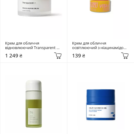
Крем для обличчя 
Крем для обличчя 
відновлюючий Transparent 
освітлюючий з ніацинамідом 
Lab 60 мл Proteo-Repair Cream
5% та екстрактом юдзу 
1 249 ₴
139 ₴
Lalarecipe 3 мл Yuzu vita C 
Cream