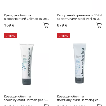
Крем для обличчя 
Капсульний крем-гель з PDRN 
відновлюючий Celimax 10 мл 
та пептидами Medi-Peel 50 мл 
The Real Noni Energy Repair 
Phyto Ex PDRN Lifting Shot 
169 ₴
879 ₴
Cream
Drop Gel Cream
-
10%
-
10%
Крем для обличчя 
Крем для обличчя 
зволожуючий Dermalogica 50 
пом'якшуючий Dermalogica 50 
мл Active Moist
мл Skin Smoothing Cream