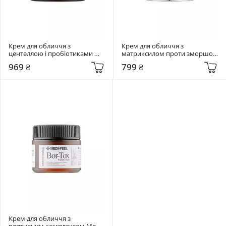
Крем для обличчя з 
Крем для обличчя з 
центеллою і пробіотиками 
матриксилом проти зморшок 
SKIN1004 50 мл Madagascar 
Medi-Peel 50 мл Peptide 9 
969 ₴
799 ₴
Centella Probio-Cica Enrich 
Volume & Tension Tox Cream 
Cream
Pro
Крем для обличчя з 
пептидним комплексом Medi-