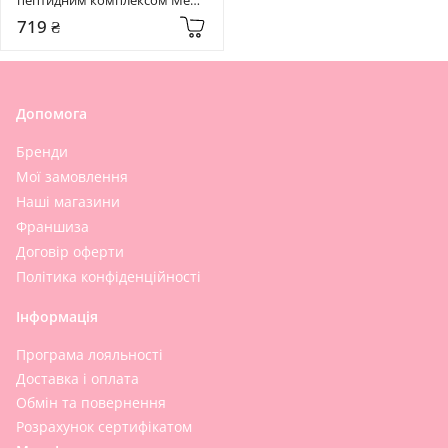
Peel 50 мл Bor-Tox Peptide 
719 ₴
Cream
Допомога
Бренди
Мої замовлення
Наші магазини
Франшиза
Договір оферти
Політика конфіденційності
Інформація
Програма лояльності
Доставка і оплата
Обмін та повернення
Розрахунок сертифікатом