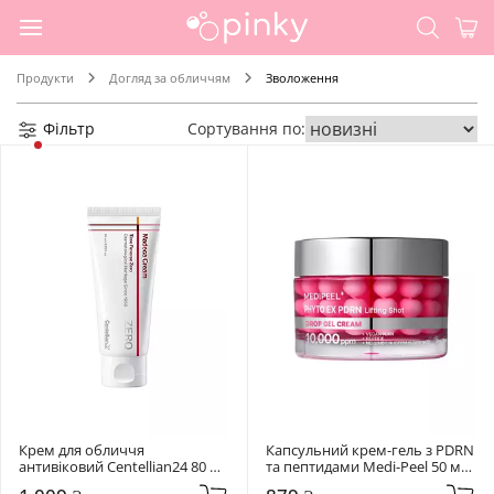
Продукти
Догляд за обличчям
Зволоження
Фільтр
Сортування по:
Крем для обличчя 
Капсульний крем-гель з PDRN 
антивіковий Centellian24 80 мл 
та пептидами Medi-Peel 50 мл 
Madeca Cream Time Reverse 
Phyto Ex PDRN Lifting Shot 