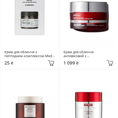
Крем для обличчя з 
Крем для обличчя 
пептидним комплексом Medi-
антивіковий з 
Peel 1.5 мл Bor-Tox Peptide 
фітоекзосомами Medi-Peel 50 
25 ₴
1 099 ₴
Cream
мл Phyto Exosome PDRN 
Lifting Shot Cream