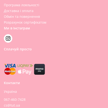
Програма лояльності
Доставка і оплата
Обмін та повернення
Розрахунок сертифікатом
Ми в Інстаграм
Сплачуй просто
Контакти
Україна
067-460-7428
cs@tut.ua