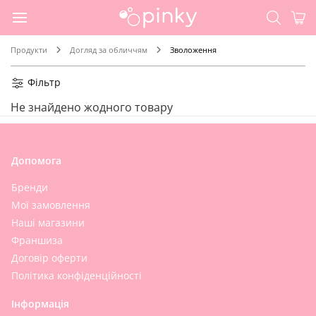
Продукти
Догляд за обличчям
Зволоження
Фільтр
Не знайдено жодного товару
Допомога
Бренди
Мої замовлення
Наші магазини
Франшиза
Договір оферти
Політика конфіденційності
Інформація