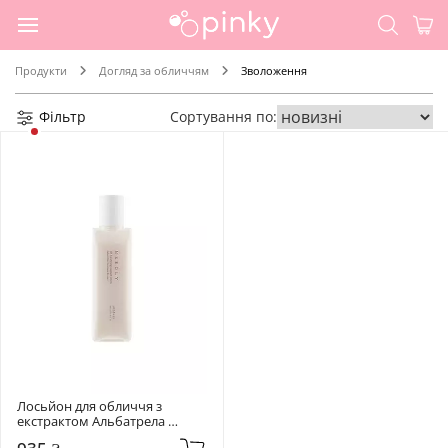
Продукти
Догляд за обличчям
Зволоження
Фільтр
Сортування по:
Лосьйон для обличчя з 
екстрактом Альбатрела 
Needly 145 мл pH Balancing 