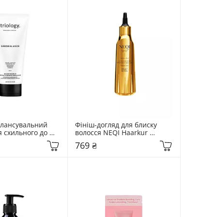
лансувальний 
Фініш-догляд для блиску 
 схильного до 
волосся NEQI Haarkur 
ology. 
Diamond Glass Rinse 180 мл
769 ₴
e 200 мл