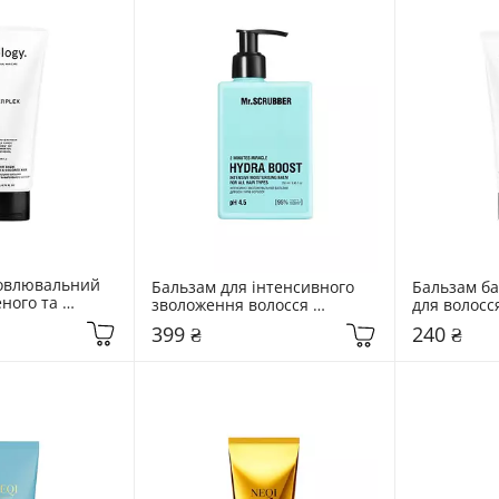
овлювальний 
Бальзам для інтенсивного 
Бальзам ба
ного та 
зволоження волосся 
для волосся
волосся 
Mr.SCRUBBER Hydra Boost 
жирності Tri
399 ₴
240 ₴
rplex 200 мл
250 мл
Sebobalanc