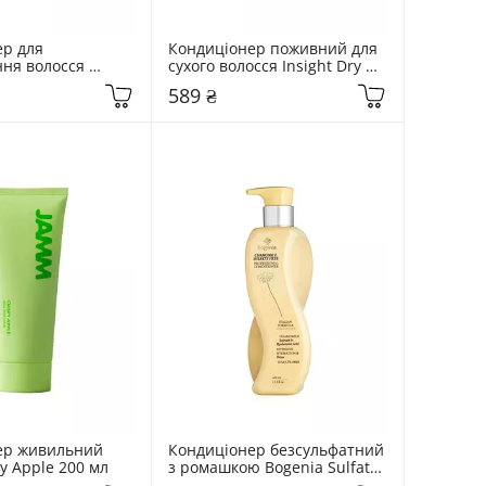
р для 
Кондиціонер поживний для 
ня волосся 
сухого волосся Insight Dry 
moothie 
Hair Nourishing 350 мл
589 ₴
r 250 мл
ер живильний 
Кондиціонер безсульфатний 
y Apple 200 мл
з ромашкою Bogenia Sulfate 
Free 400 мл