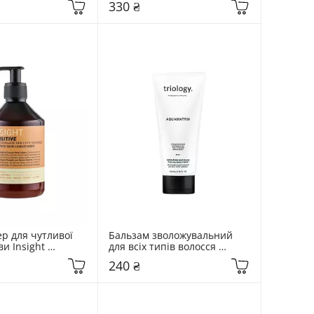
330 ₴
р для чутливої 
Бальзам зволожувальний 
и Insight 
для всіх типів волосся 
in Conditioner 
Triology. Aquamatrix 200 мл
240 ₴