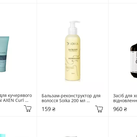
мл
для кучерявого 
Бальзам-реконструктор для 
Засіб для х
 AXEN Curl 
волосся Soika 200 мл 
відновленн
5 мл
"Формула блиску"
250 мл total
159 ₴
960 ₴