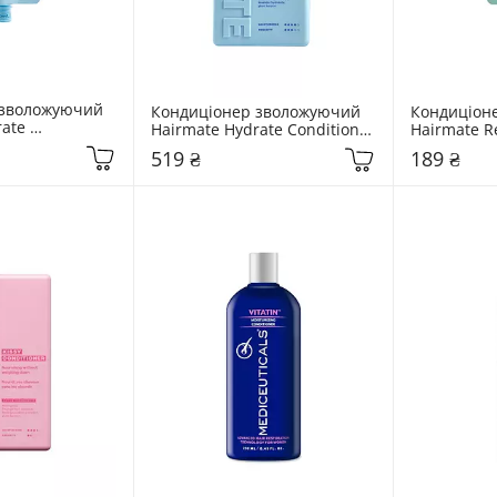
зволожуючий 
Кондиціонер зволожуючий 
Кондиціон
ate 
Hairmate Hydrate Conditioner 
Hairmate Re
0 мл
250 мл
50 мл
519 ₴
189 ₴