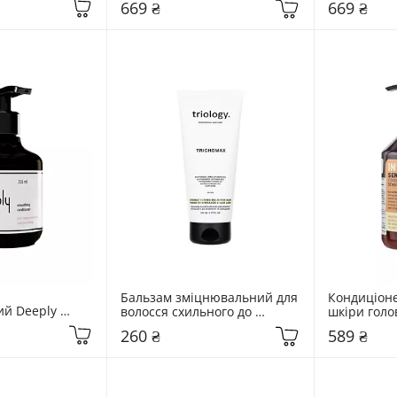
669 ₴
669 ₴
Бальзам зміцнювальний для 
Кондиціоне
й Deeply 
волосся схильного до 
шкіри голов
ditioner 250 
ламкості та випадіння 
Sensitive Sk
260 ₴
589 ₴
Triology. Trichomax 200 мл
400 мл