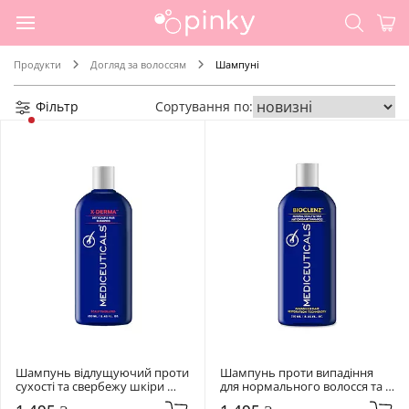
Продукти
Догляд за волоссям
Шампуні
Фільтр
Сортування по:
Шампунь відлущуючий проти 
Шампунь проти випадіння 
сухості та свербежу шкіри 
для нормального волосся та 
голови Mediceuticals X-Derma 
шкіри голови Mediceuticals 