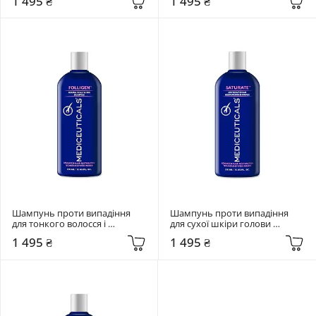
1 495 ₴
1 495 ₴
Shampoo 250 мл
Bioclenz Shampoo 250 мл
Шампунь проти випадіння 
Шампунь проти випадіння 
для тонкого волосся і 
для сухої шкіри голови 
нормальної шкіри голови 
Mediceuticals Saturate 
1 495 ₴
1 495 ₴
Mediceuticals Folligen Shampoo 
Shampoo 250 мл
250 мл