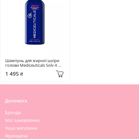
Шампунь для жирної шкіри 
голови Mediceuticals Solv-X 
Shampoo 250 мл
1 495 ₴
Допомога
Бренди
Мої замовлення
Наші магазини
Франшиза