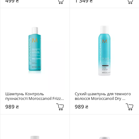
499 ₴
1 349 ₴
Шампунь Контроль 
Сухий шампунь для темного 
пухнастості Moroccanoil Frizz 
волосся Moroccanoil Dry 
control shampoo 250 мл
Shampoo Dark Tones 217 мл
989 ₴
989 ₴