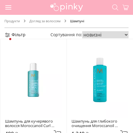
Продукти
Догляд за волоссям
Шампуні
Фільтр
Сортування по:
Шампунь для кучерявого 
Шампунь для глибокого 
волосся Moroccanoil Curl 
очищення Moroccanoil 
Enhancing Shampoo 70 мл
Clarifying Shampoo 250 мл