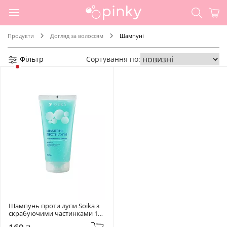
Продукти
Догляд за волоссям
Шампуні
Фільтр
Сортування по:
Шампунь проти лупи Soika з 
скрабуючими частинками 150 
ml