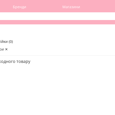
Бренди
Магазини
ійки (0)
ри ✕
жодного товару