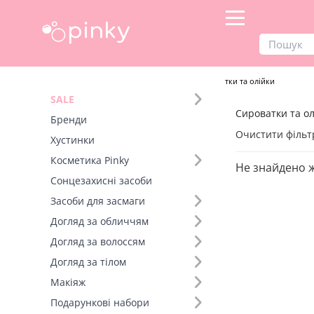
Продукти
Догляд за волоссям
Сироватки та олійки
SALE
Сироватки та ол
Фільтр
Бренди
Очистити фільт
Хустинки
Бренд (16)
Косметика Pinky
Не знайдено 
Сонцезахисні засоби
Засоби для засмаги
Догляд за обличчям
Догляд за волоссям
Догляд за тілом
Макіяж
Подарункові набори